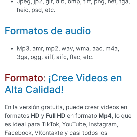
Jpeg, jp2, gif, dib, bmp, tiff, png, nef, tga,
heic, psd, etc.
Formatos de audio
Mp3, amr, mp2, wav, wma, aac, m4a,
3ga, ogg, aiff, aifc, flac, etc.
Formato
:
¡Cree Videos en
Alta Calidad!
En la versión gratuita, puede crear videos en
formatos
HD
y
Full HD
en formato
Mp4
, lo que
es ideal para TikTok, YouTube, Instagram,
Facebook, VKontakte y casi todos los