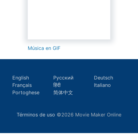
Música en GIF
English
Русский
Deutsch
Français
हिंदी
Italiano
Portoghese
简体中文
Términos de uso
©2026 Movie Maker Online